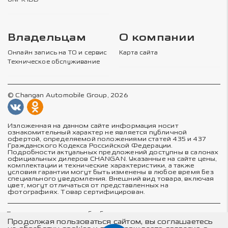
Владельцам
О компании
Онлайн запись на ТО и сервис
Карта сайта
Техническое обслуживание
© Changan Automobile Group, 2026
Изложенная на данном сайте информация носит
ознакомительный характер не является публичной
офертой, определяемой положениями статей 435 и 437
Гражданского Кодекса Российской Федерации.
Подробности актуальных предложений доступны в салонах
официальных дилеров CHANGAN. Указанные на сайте цены,
комплектации и технические характеристики, а также
условия гарантии могут быть изменены в любое время без
специального уведомления. Внешний вид товара, включая
цвет, могут отличаться от представленных на
фотографиях. Товар сертифицирован.
Политика в отношении обработки персональных данных
Политика конфиденциальности
Продолжая пользоваться сайтом, вы соглашаетесь
Согласие на обработку персональных данных