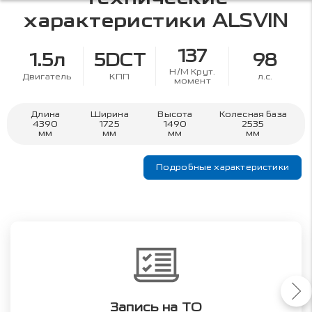
характеристики
ALSVIN
137
1.5л
5DCT
98
Н/М Крут.
Двигатель
КПП
л.с.
момент
Длина
Ширина
Высота
Колесная база
4390
1725
1490
2535
мм
мм
мм
мм
Подробные характеристики
Запись на ТО