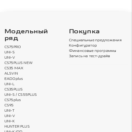
Модельный
Покупка
ряд
Специальные предложения
Конфигуратор
CS75PRO
Финансовые программы
UNI-S
Запись на тест-драйв
UNI-V
CS75PLUS NEW
CS35 MAX
ALSVIN
EADOplus
UNI-L
CS35PLUS
UNI-S / CS55PLUS
CS75plus
CS95
UNI-T
UNI-V
UNI-K
HUNTER PLUS
UNI-K iDD