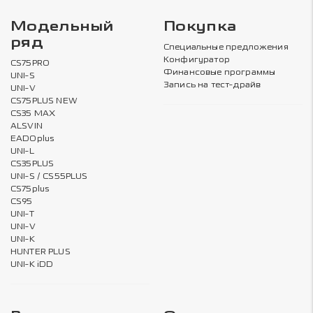
Модельный
Покупка
ряд
Специальные предложения
Конфигуратор
CS75PRO
Финансовые программы
UNI-S
Запись на тест-драйв
UNI-V
CS75PLUS NEW
CS35 MAX
ALSVIN
EADOplus
UNI-L
CS35PLUS
UNI-S / CS55PLUS
CS75plus
CS95
UNI-T
UNI-V
UNI-K
HUNTER PLUS
UNI-K iDD