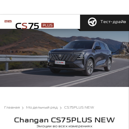
Тест-драйв
Главная
Модельный ряд
CS75PLUS NEW
Changan CS75PLUS NEW
Эмоции во всех измерениях