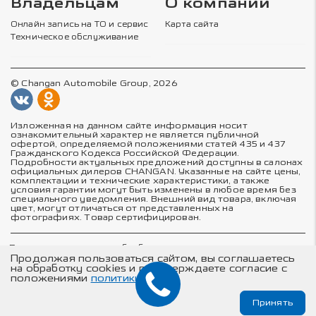
Владельцам
О компании
Онлайн запись на ТО и сервис
Карта сайта
Техническое обслуживание
© Changan Automobile Group, 2026
Изложенная на данном сайте информация носит
ознакомительный характер не является публичной
офертой, определяемой положениями статей 435 и 437
Гражданского Кодекса Российской Федерации.
Подробности актуальных предложений доступны в салонах
официальных дилеров CHANGAN. Указанные на сайте цены,
комплектации и технические характеристики, а также
условия гарантии могут быть изменены в любое время без
специального уведомления. Внешний вид товара, включая
цвет, могут отличаться от представленных на
фотографиях. Товар сертифицирован.
Политика в отношении обработки персональных данных
Политика конфиденциальности
Продолжая пользоваться сайтом, вы соглашаетесь
Согласие на обработку персональных данных
на обработку cookies и подтверждаете согласие с
Соглашение об использовании cookie-файлов
положениями
политики
Принять