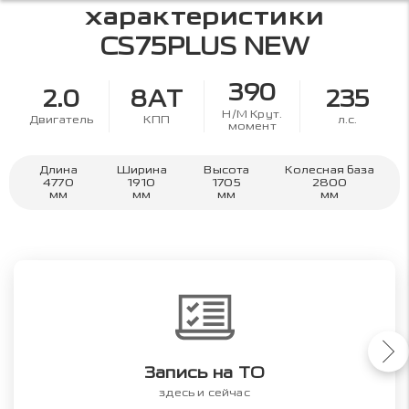
характеристики
CS75PLUS NEW
390
2.0
8AT
235
Н/М Крут.
Двигатель
КПП
л.с.
момент
Длина
Ширина
Высота
Колесная база
4770
1910
1705
2800
мм
мм
мм
мм
Запись на ТО
здесь и сейчас